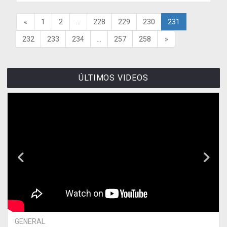
«
1
2
...
228
229
230
231
232
233
234
...
257
258
»
ÚLTIMOS VIDEOS
GENERAL