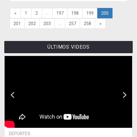
«
1
2
...
197
198
199
200
201
202
203
...
257
258
»
ÚLTIMOS VIDEOS
DEPORTES