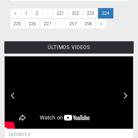
«
1
2
...
221
222
223
224
225
226
227
...
257
258
»
ÚLTIMOS VIDEOS
DEPORTES