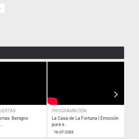
»
PUERTAS
PROGRAMACIÓN
PRO
ertas: Benigno
La Casa de La Fortuna | Emoción
#LaC
..
pura e...
junto
16-07-2026
13-