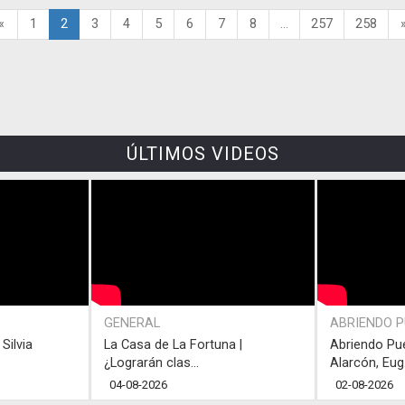
«
1
2
3
4
5
6
7
8
...
257
258
ÚLTIMOS VIDEOS
GENERAL
ABRIENDO 
Silvia
La Casa de La Fortuna |
Abriendo Pu
¿Lograrán clas...
Alarcón, Eug.
04-08-2026
02-08-2026