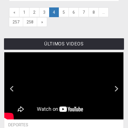
«
1
2
3
4
5
6
7
8
...
257
258
»
ÚLTIMOS VIDEOS
DEPORTES