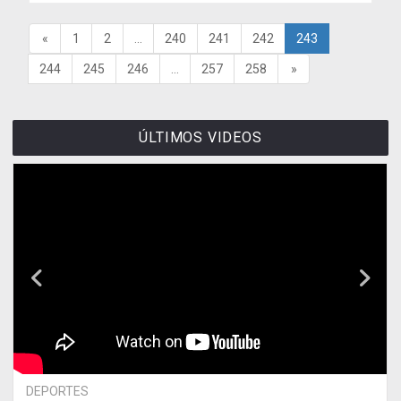
«
1
2
...
240
241
242
243
244
245
246
...
257
258
»
ÚLTIMOS VIDEOS
DEPORTES