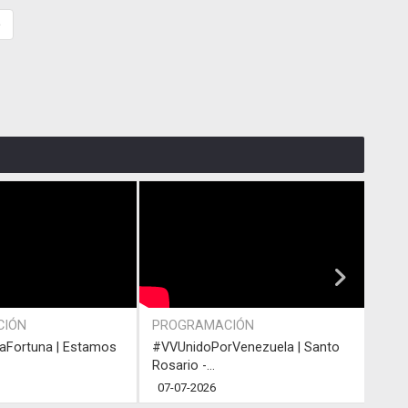
»
CIÓN
PROGRAMACIÓN
ACT
Fortuna | Estamos
#VVUnidoPorVenezuela | Santo
#VVU
Rosario -...
Rosar
07-07-2026
05-