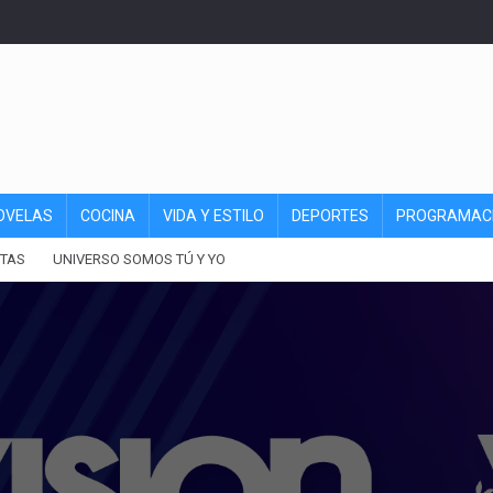
OVELAS
COCINA
VIDA Y ESTILO
DEPORTES
PROGRAMAC
TAS
UNIVERSO SOMOS TÚ Y YO