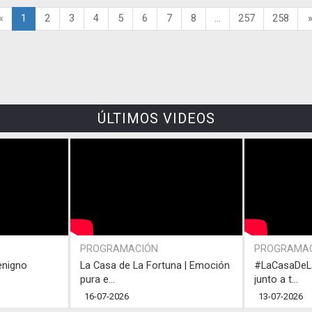
«
1
2
3
4
5
6
7
8
...
257
258
ÚLTIMOS VIDEOS
PROGRAMACIÓN
PROGRAMA
enigno
La Casa de La Fortuna | Emoción
#LaCasaDeLa
pura e...
junto a t...
16-07-2026
13-07-2026