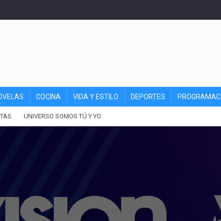
OVELAS
COCINA
VIDA Y ESTILO
DEPORTES
PROGRAMAC
TAS
UNIVERSO SOMOS TÚ Y YO