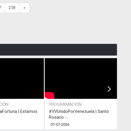
7
258
»
CIÓN
PROGRAMACIÓN
ACT
Fortuna | Estamos
#VVUnidoPorVenezuela | Santo
#VVU
Rosario -...
Rosar
07-07-2026
05-