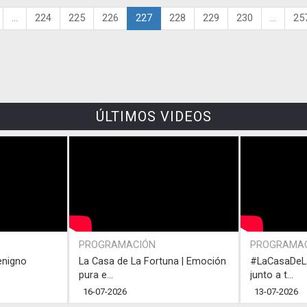
...
224
225
226
227
228
229
230
...
25
ÚLTIMOS VIDEOS
PROGRAMACIÓN
PROGRAMA
enigno
La Casa de La Fortuna | Emoción
#LaCasaDeLa
pura e...
junto a t...
16-07-2026
13-07-2026