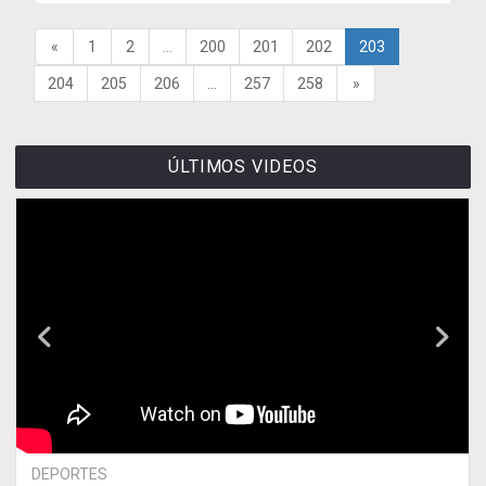
«
1
2
...
200
201
202
203
204
205
206
...
257
258
»
ÚLTIMOS VIDEOS
DEPORTES