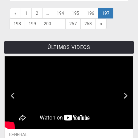
«
1
2
...
194
195
196
197
198
199
200
...
257
258
»
ÚLTIMOS VIDEOS
GENERAL