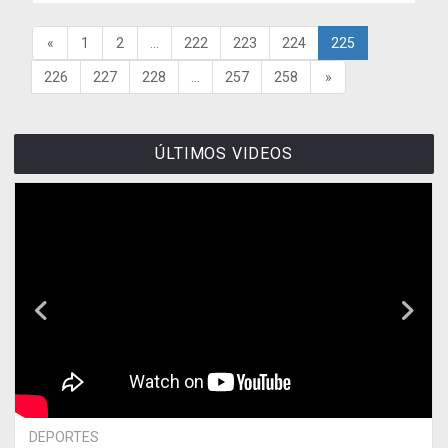
«
1
2
...
222
223
224
225
226
227
228
...
257
258
»
ÚLTIMOS VIDEOS
DEPORTES