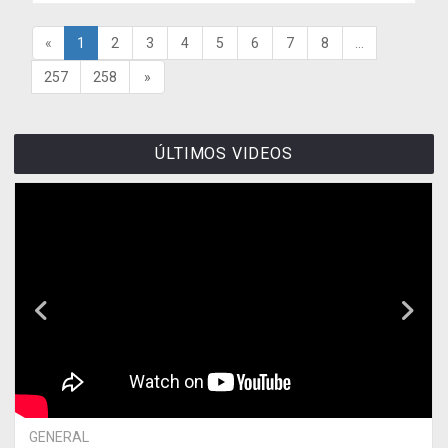
«
1
2
3
4
5
6
7
8
...
257
258
»
ÚLTIMOS VIDEOS
GENERAL