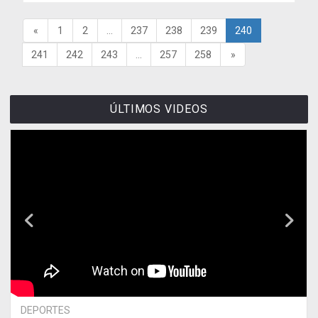
«
1
2
...
237
238
239
240
241
242
243
...
257
258
»
ÚLTIMOS VIDEOS
DEPORTES