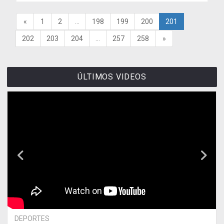
«
1
2
...
198
199
200
201
202
203
204
...
257
258
»
ÚLTIMOS VIDEOS
DEPORTES