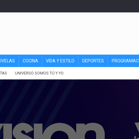
OVELAS
COCINA
VIDA Y ESTILO
DEPORTES
PROGRAMAC
TAS
UNIVERSO SOMOS TÚ Y YO