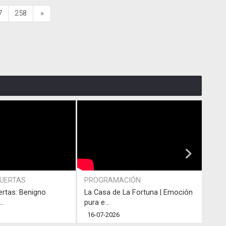
7
258
»
PUERTAS
PROGRAMACIÓN
PRO
ertas: Benigno
La Casa de La Fortuna | Emoción
#LaC
..
pura e...
junto
16-07-2026
13-