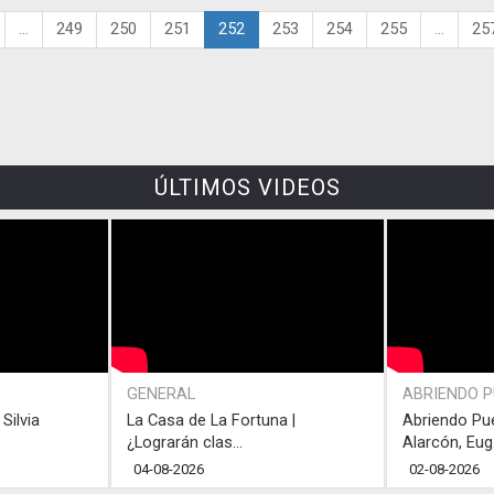
...
249
250
251
252
253
254
255
...
25
ÚLTIMOS VIDEOS
GENERAL
ABRIENDO 
Silvia
La Casa de La Fortuna |
Abriendo Pu
¿Lograrán clas...
Alarcón, Eug.
04-08-2026
02-08-2026