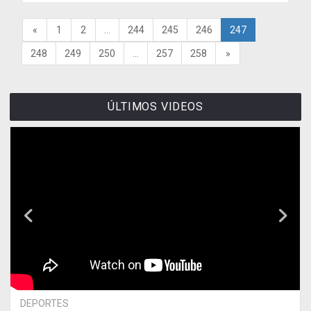
«
1
2
...
244
245
246
247
248
249
250
...
257
258
»
ÚLTIMOS VIDEOS
DEPORTES