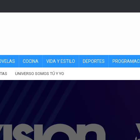
OVELAS
COCINA
VIDA Y ESTILO
DEPORTES
PROGRAMAC
TAS
UNIVERSO SOMOS TÚ Y YO