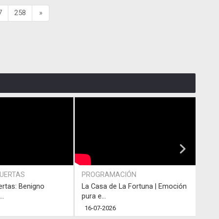
7
258
»
PUERTAS
PROGRAMACIÓN
PRO
ertas: Benigno
La Casa de La Fortuna | Emoción
#LaC
..
pura e...
junto
16-07-2026
13-