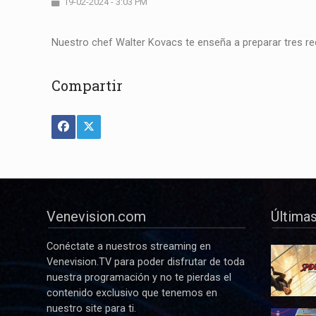
19-02-2024 - 3:03 PM
Nuestro chef Walter Kovacs te enseña a preparar tres rec
Compartir
Venevision.com
Últimas
Conéctate a nuestros streaming en
Venevision.TV para poder disfrutar de toda
nuestra programación y no te pierdas el
contenido exclusivo que tenemos en
nuestro site para ti.