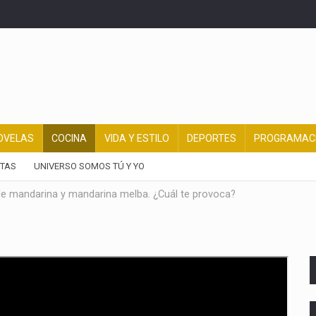
OVELAS
COCINA
VIDA Y ESTILO
DEPORTES
PROGRAMAC
TAS
UNIVERSO SOMOS TÚ Y YO
 de mandarina y mandarina melba. ¿Cuál te provoca?