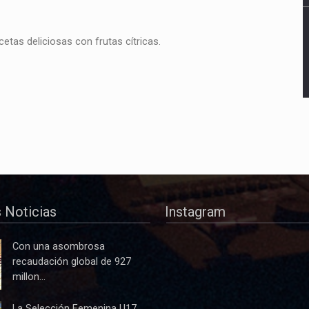
etas deliciosas con frutas cítricas.
 Noticias
Instagram
Con una asombrosa
recaudación global de 927
millon...
La Selección Femenina U17