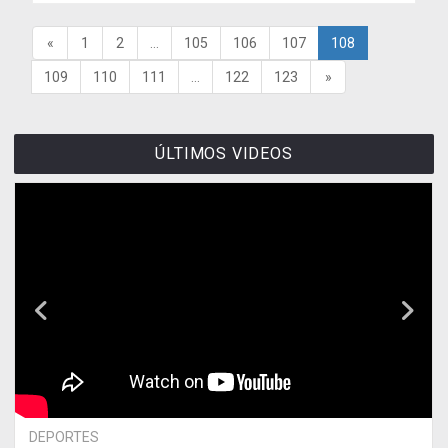
«
1
2
...
105
106
107
108
109
110
111
...
122
123
»
ÚLTIMOS VIDEOS
DEPORTES