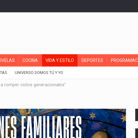
OVELAS
COCINA
VIDA Y ESTILO
DEPORTES
PROGRAMAC
TAS
UNIVERSO SOMOS TÚ Y YO
 a romper ciclos generacionales"