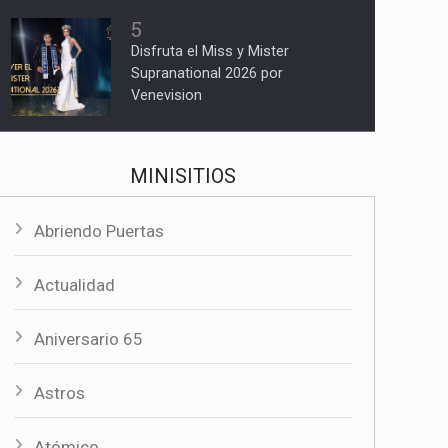
5
Disfruta el Miss y Mister
Supranational 2026 por
Venevision
MINISITIOS
Abriendo Puertas
Actualidad
Aniversario 65
Astros
Atómico