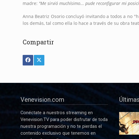
madre:
"Me sirvió muchísimo... pude reconfigurar mi posici
Anna Beatriz Osorio concluyó invitando a todos a no "hu
los demás, tal como ella lo hace a través de su obra tea
Compartir
Venevision.com
Últimas
Conéctate a nuestros streaming en
Venevision.TV para poder disfrutar de toda
nuestra programación y no te pierdas el
contenido exclusivo que tenemos en