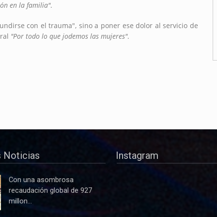
ón en la familia"
.
ndirse con el trauma", sino a poner ese dolor al servicio de
tral
"Por todo lo que jodemos las mujeres"
.
 Noticias
Instagram
Con una asombrosa
recaudación global de 927
millon...