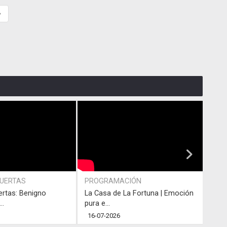
»
PUERTAS
PROGRAMACIÓN
PRO
ertas: Benigno
La Casa de La Fortuna | Emoción
#LaC
..
pura e...
junto
16-07-2026
13-