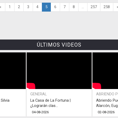
«
1
2
3
4
5
6
7
8
...
257
258
ÚLTIMOS VIDEOS
GENERAL
ABRIENDO 
Silvia
La Casa de La Fortuna |
Abriendo Pu
¿Lograrán clas...
Alarcón, Eug.
04-08-2026
02-08-2026