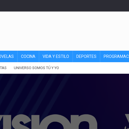
OVELAS
COCINA
VIDA Y ESTILO
DEPORTES
PROGRAMAC
TAS
UNIVERSO SOMOS TÚ Y YO