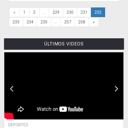
«
1
2
...
229
230
231
232
233
234
235
...
257
258
»
ÚLTIMOS VIDEOS
DEPORTES