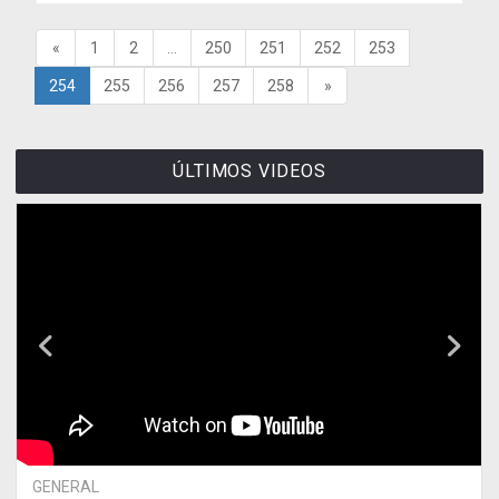
«
1
2
...
250
251
252
253
254
255
256
257
258
»
ÚLTIMOS VIDEOS
GENERAL