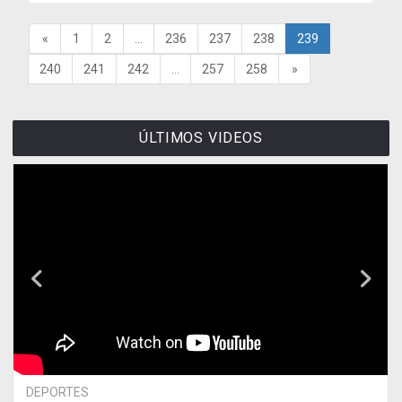
«
1
2
...
236
237
238
239
240
241
242
...
257
258
»
ÚLTIMOS VIDEOS
DEPORTES