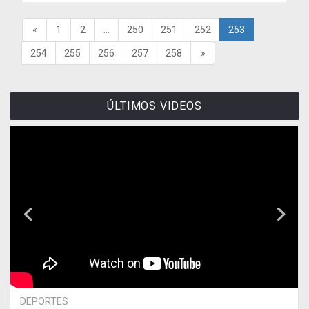
«
1
2
...
250
251
252
253
254
255
256
257
258
»
ÚLTIMOS VIDEOS
DEPORTES