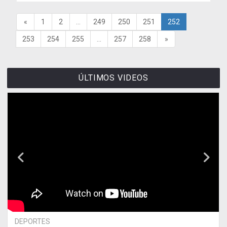
«
1
2
...
249
250
251
252
253
254
255
...
257
258
»
ÚLTIMOS VIDEOS
DEPORTES