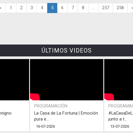
«
1
2
3
4
5
6
7
8
...
257
258
ÚLTIMOS VIDEOS
PROGRAMACIÓN
PROGRAMA
enigno
La Casa de La Fortuna | Emoción
#LaCasaDeLa
pura e...
junto a t...
16-07-2026
13-07-2026