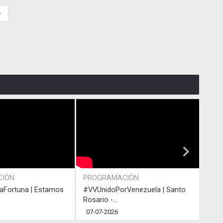
»
CIÓN
PROGRAMACIÓN
ACT
Fortuna | Estamos
#VVUnidoPorVenezuela | Santo
#VVU
Rosario -...
Rosar
07-07-2026
05-