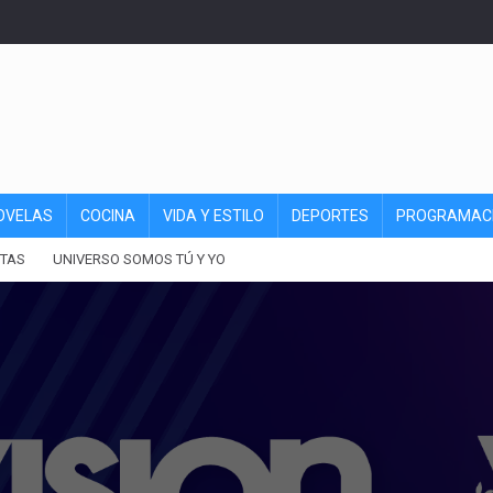
OVELAS
COCINA
VIDA Y ESTILO
DEPORTES
PROGRAMAC
TAS
UNIVERSO SOMOS TÚ Y YO