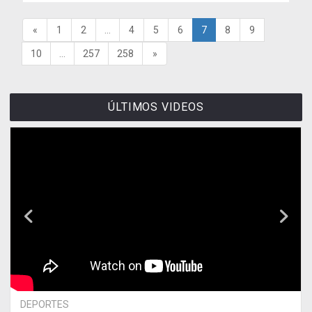
«
1
2
...
4
5
6
7
8
9
10
...
257
258
»
ÚLTIMOS VIDEOS
DEPORTES