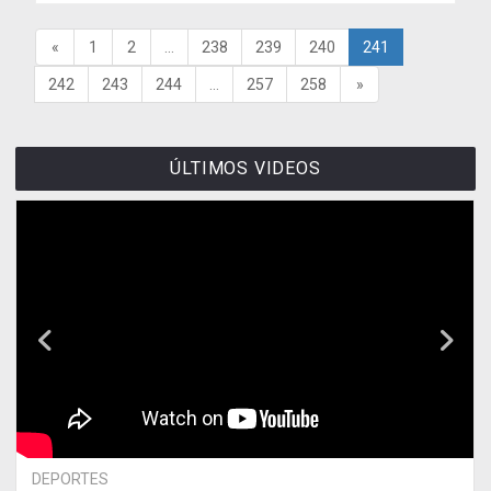
«
1
2
...
238
239
240
241
242
243
244
...
257
258
»
ÚLTIMOS VIDEOS
DEPORTES