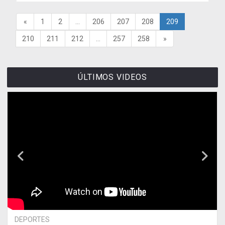
«
1
2
...
206
207
208
209
210
211
212
...
257
258
»
ÚLTIMOS VIDEOS
DEPORTES