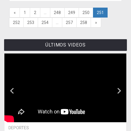
«
1
2
...
248
249
250
251
252
253
254
...
257
258
»
ÚLTIMOS VIDEOS
DEPORTES