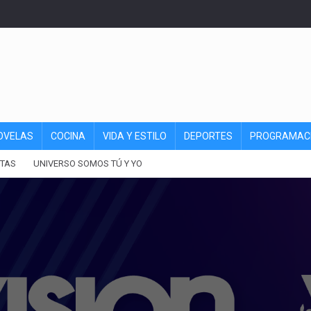
OVELAS
COCINA
VIDA Y ESTILO
DEPORTES
PROGRAMAC
TAS
UNIVERSO SOMOS TÚ Y YO