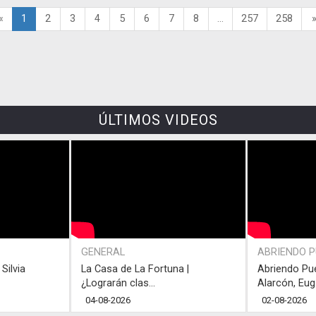
«
1
2
3
4
5
6
7
8
...
257
258
ÚLTIMOS VIDEOS
GENERAL
ABRIENDO 
Silvia
La Casa de La Fortuna |
Abriendo Pu
¿Lograrán clas...
Alarcón, Eug.
04-08-2026
02-08-2026