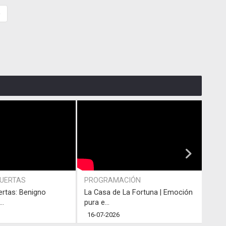
»
PUERTAS
PROGRAMACIÓN
PRO
ertas: Benigno
La Casa de La Fortuna | Emoción
#LaC
..
pura e...
junto
16-07-2026
13-