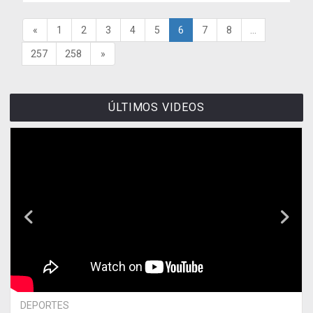
«
1
2
3
4
5
6
7
8
...
257
258
»
ÚLTIMOS VIDEOS
DEPORTES