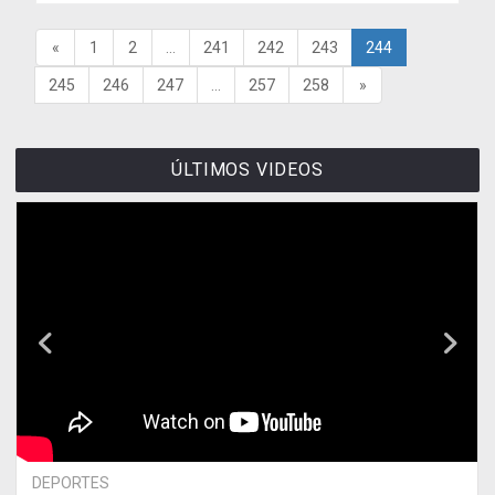
«
1
2
...
241
242
243
244
245
246
247
...
257
258
»
ÚLTIMOS VIDEOS
DEPORTES