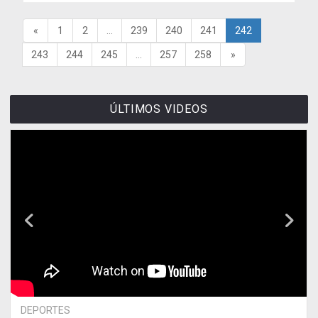
«
1
2
...
239
240
241
242
243
244
245
...
257
258
»
ÚLTIMOS VIDEOS
DEPORTES