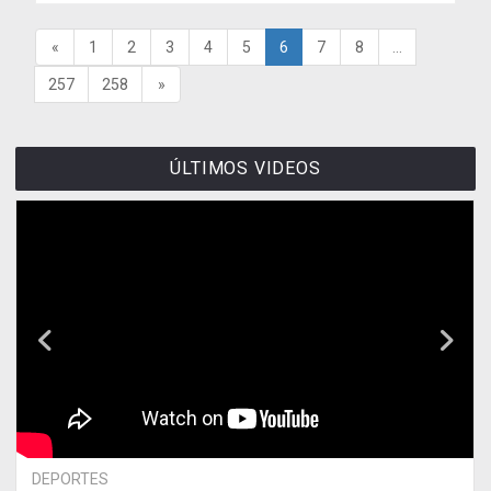
«
1
2
3
4
5
6
7
8
...
257
258
»
ÚLTIMOS VIDEOS
DEPORTES