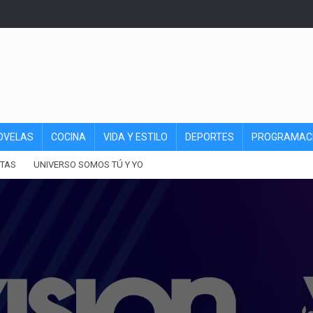
OVELAS
COCINA
VIDA Y ESTILO
DEPORTES
PROGRAMAC
TAS
UNIVERSO SOMOS TÚ Y YO