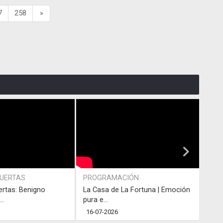
7
258
»
PUERTAS
PROGRAMACIÓN
PRO
ertas: Benigno
La Casa de La Fortuna | Emoción
#LaC
..
pura e...
junto
16-07-2026
13-