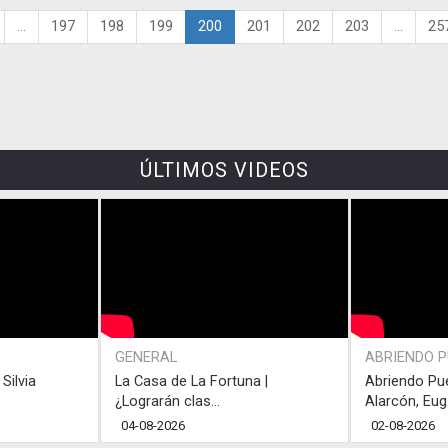
...
197
198
199
200
201
202
203
...
25
ÚLTIMOS VIDEOS
GENERAL
ABRIENDO 
Silvia
La Casa de La Fortuna |
Abriendo Pu
¿Lograrán clas...
Alarcón, Eug.
04-08-2026
02-08-2026