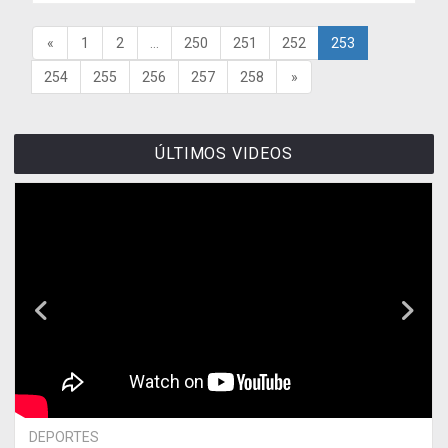
«
1
2
...
250
251
252
253
254
255
256
257
258
»
ÚLTIMOS VIDEOS
DEPORTES