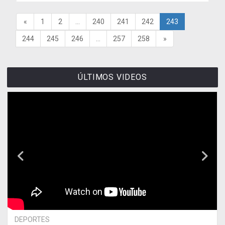
«
1
2
...
240
241
242
243
244
245
246
...
257
258
»
ÚLTIMOS VIDEOS
DEPORTES