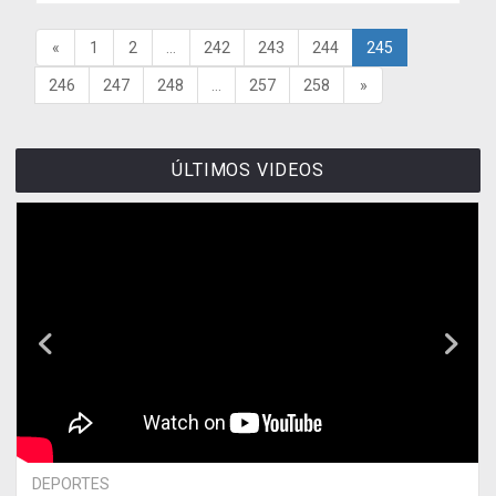
«
1
2
...
242
243
244
245
246
247
248
...
257
258
»
ÚLTIMOS VIDEOS
DEPORTES