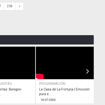
7
258
»
PUERTAS
PROGRAMACIÓN
PRO
ertas: Benigno
La Casa de La Fortuna | Emoción
#LaC
..
pura e...
junto
16-07-2026
13-