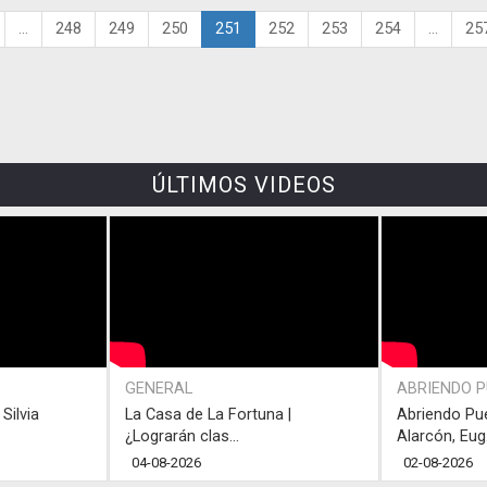
...
248
249
250
251
252
253
254
...
25
ÚLTIMOS VIDEOS
GENERAL
ABRIENDO 
Silvia
La Casa de La Fortuna |
Abriendo Pu
¿Lograrán clas...
Alarcón, Eug.
04-08-2026
02-08-2026