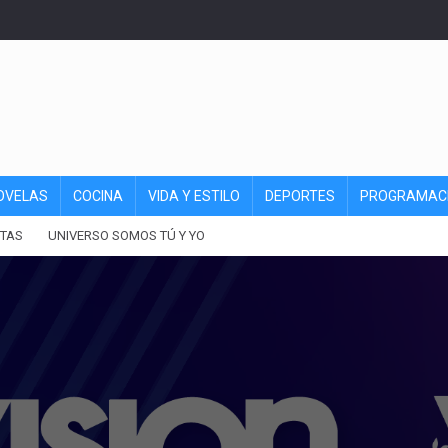
OVELAS
COCINA
VIDA Y ESTILO
DEPORTES
PROGRAMAC
TAS
UNIVERSO SOMOS TÚ Y YO