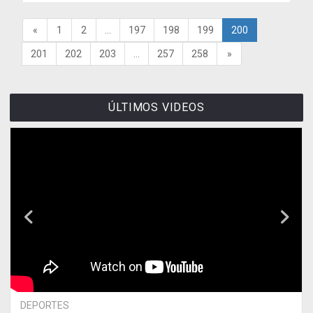
«
1
2
...
197
198
199
200
201
202
203
...
257
258
»
ÚLTIMOS VIDEOS
DEPORTES