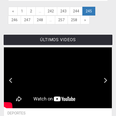
«
1
2
...
242
243
244
245
246
247
248
...
257
258
»
ÚLTIMOS VIDEOS
DEPORTES