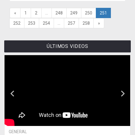
«
1
2
...
248
249
250
251
252
253
254
...
257
258
»
ÚLTIMOS VIDEOS
GENERAL