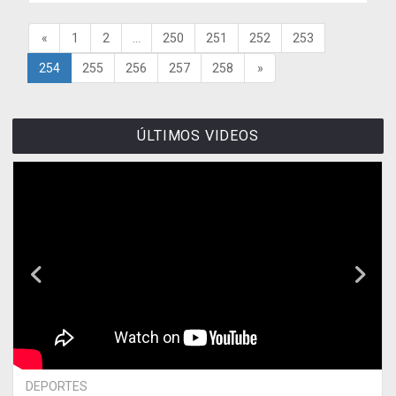
«
1
2
...
250
251
252
253
254
255
256
257
258
»
ÚLTIMOS VIDEOS
DEPORTES