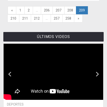
«
1
2
...
206
207
208
209
210
211
212
...
257
258
»
ÚLTIMOS VIDEOS
DEPORTES