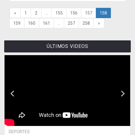
«
1
2
...
155
156
157
158
159
160
161
...
257
258
»
ÚLTIMOS VIDEOS
DEPORTES