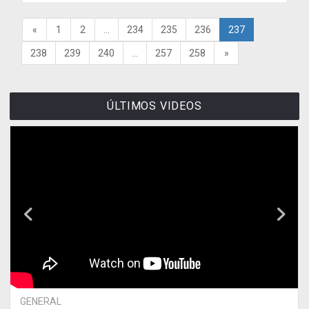
«
1
2
...
234
235
236
237
238
239
240
...
257
258
»
ÚLTIMOS VIDEOS
GENERAL