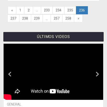
«
1
2
...
233
234
235
236
237
238
239
...
257
258
»
ÚLTIMOS VIDEOS
GENERAL