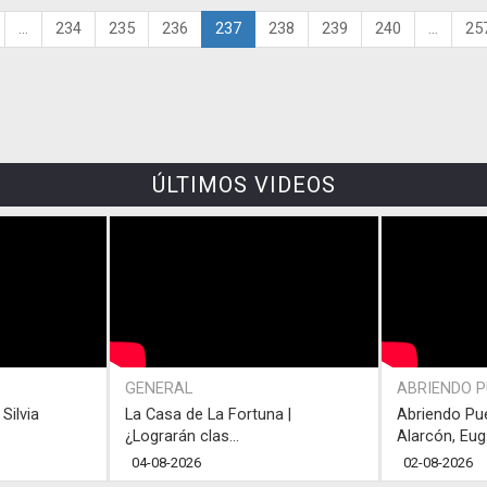
...
234
235
236
237
238
239
240
...
25
ÚLTIMOS VIDEOS
GENERAL
ABRIENDO 
Silvia
La Casa de La Fortuna |
Abriendo Pu
¿Lograrán clas...
Alarcón, Eug.
04-08-2026
02-08-2026