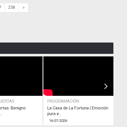
7
258
»
PUERTAS
PROGRAMACIÓN
PRO
ertas: Benigno
La Casa de La Fortuna | Emoción
#LaC
..
pura e...
junto
16-07-2026
13-