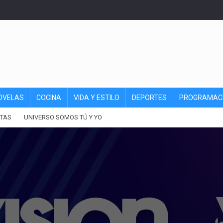
OVELAS
COCINA
VIDA Y ESTILO
DEPORTES
PROGRAMAC
TAS
UNIVERSO SOMOS TÚ Y YO